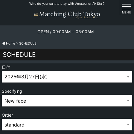
Who do you want to play with Amateur or AV Star?
tog
MENU
OPEN / 09:00AM～ 05:00AM
Home
SCHEDULE
SCHEDULE
日付
Specifying
Order