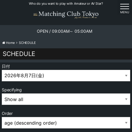
Who do you want to play with Amateur or AV Star?
tog
MENU
OPEN / 09:00AM～ 05:00AM
Home
SCHEDULE
SCHEDULE
日付
Specifying
Order