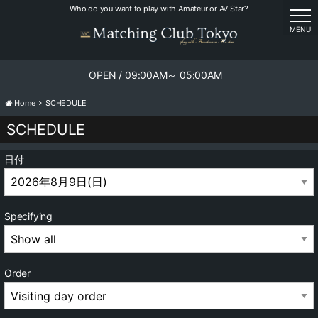
Who do you want to play with Amateur or AV Star?
tog
MENU
OPEN / 09:00AM～ 05:00AM
Home
SCHEDULE
SCHEDULE
日付
Specifying
Order