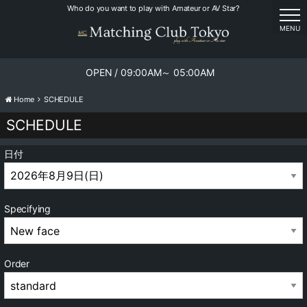
Who do you want to play with Amateur or AV Star?
tog
MENU
OPEN / 09:00AM～ 05:00AM
Home
SCHEDULE
SCHEDULE
日付
Specifying
Order