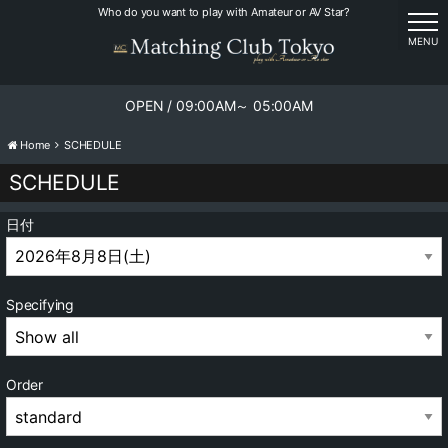
Who do you want to play with Amateur or AV Star?
tog
MENU
OPEN / 09:00AM～ 05:00AM
Home
SCHEDULE
SCHEDULE
日付
Specifying
Order