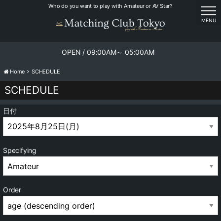
Who do you want to play with Amateur or AV Star?
tog
MENU
OPEN / 09:00AM～ 05:00AM
Home
SCHEDULE
SCHEDULE
日付
Specifying
Order