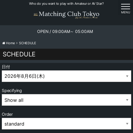
Who do you want to play with Amateur or AV Star?
tog
MENU
OPEN / 09:00AM～ 05:00AM
Home
SCHEDULE
SCHEDULE
日付
Specifying
Order